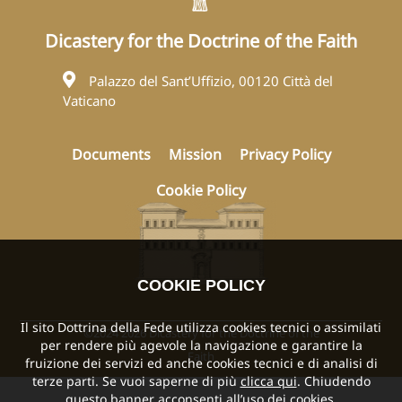
Dicastery for the Doctrine of the Faith
Palazzo del Sant’Uffizio, 00120 Città del
Vaticano
Documents
Mission
Privacy Policy
Cookie Policy
COOKIE POLICY
Il sito Dottrina della Fede utilizza cookies tecnici o assimilati
©2024 2026 Dicastery for the Doctrine of the
per rendere più agevole la navigazione e garantire la
Faith
fruizione dei servizi ed anche cookies tecnici e di analisi di
terze parti. Se vuoi saperne di più
clicca qui
. Chiudendo
questo banner acconsenti all’uso dei cookies.