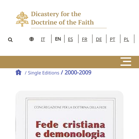
EN
IT
ES
FR
DE
PT
PL
/ 2000-2009
/ Single Editions