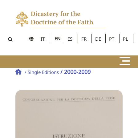
EN
IT
ES
FR
DE
PT
PL
/ 2000-2009
/ Single Editions