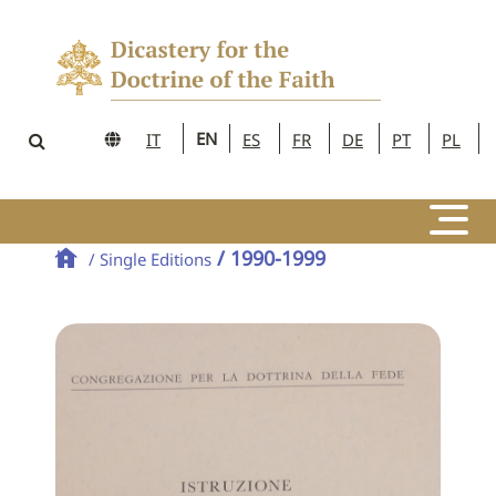
EN
IT
ES
FR
DE
PT
PL
/ 1990-1999
/ Single Editions