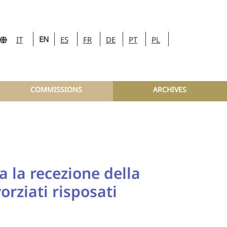
EN
IT
ES
FR
DE
PT
PL
COMMISSIONS
ARCHIVES
a la recezione della
orziati risposati