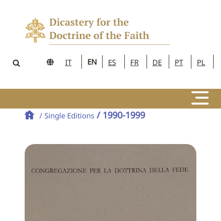
EN
IT
ES
FR
DE
PT
PL
/ 1990-1999
/ Single Editions