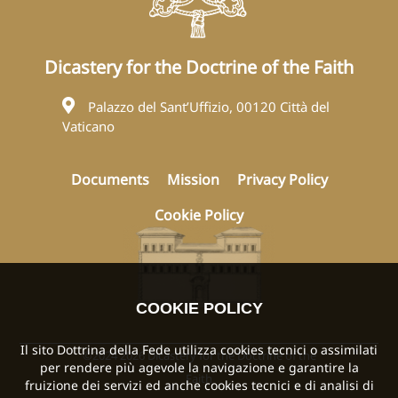
Dicastery for the Doctrine of the Faith
Palazzo del Sant’Uffizio, 00120 Città del
Vaticano
Documents
Mission
Privacy Policy
Cookie Policy
COOKIE POLICY
Il sito Dottrina della Fede utilizza cookies tecnici o assimilati
©2024 2026 Dicastery for the Doctrine of the
per rendere più agevole la navigazione e garantire la
Faith
fruizione dei servizi ed anche cookies tecnici e di analisi di