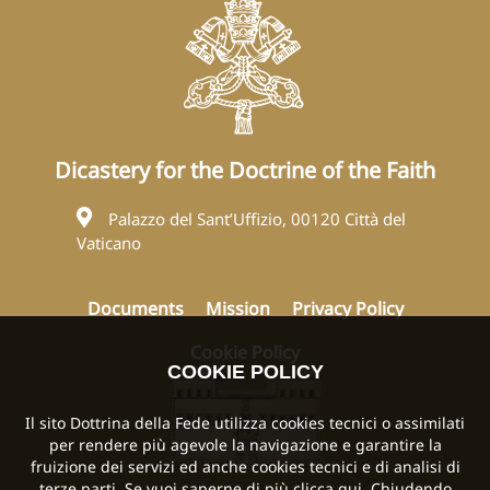
Dicastery for the Doctrine of the Faith
Palazzo del Sant’Uffizio, 00120 Città del
Vaticano
Documents
Mission
Privacy Policy
Cookie Policy
COOKIE POLICY
Il sito Dottrina della Fede utilizza cookies tecnici o assimilati
per rendere più agevole la navigazione e garantire la
fruizione dei servizi ed anche cookies tecnici e di analisi di
terze parti. Se vuoi saperne di più
clicca qui
. Chiudendo