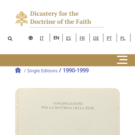
EN
IT
ES
FR
DE
PT
PL
/ 1990-1999
/ Single Editions