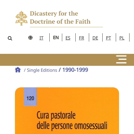
EN
IT
ES
FR
DE
PT
PL
/ 1990-1999
/ Single Editions