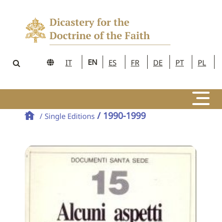
EN
IT
ES
FR
DE
PT
PL
/ 1990-1999
/ Single Editions