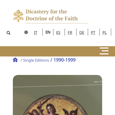
EN
IT
ES
FR
DE
PT
PL
/ 1990-1999
/ Single Editions