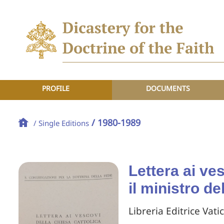
PROFILE
DOCUMENTS
/ 1980-1989
/ Single Editions
Lettera ai ve
il ministro de
Libreria Editrice Vati