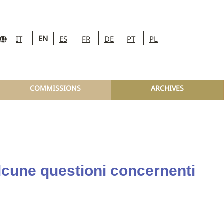
EN
IT
ES
FR
DE
PT
PL
COMMISSIONS
ARCHIVES
alcune questioni concernenti