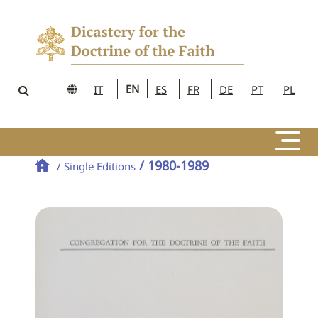
EN
IT
ES
FR
DE
PT
PL
/ 1980-1989
/ Single Editions