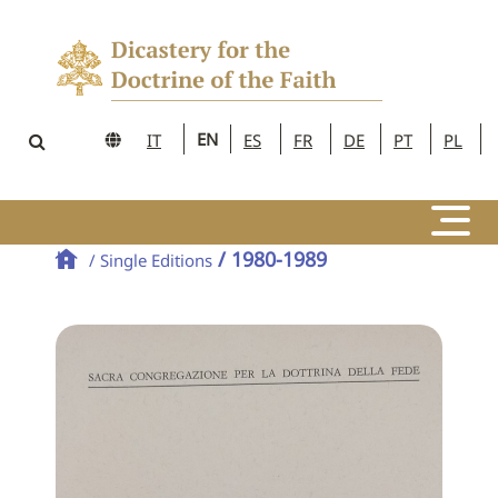
EN
IT
ES
FR
DE
PT
PL
/ 1980-1989
/ Single Editions