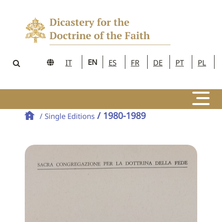
EN
IT
ES
FR
DE
PT
PL
/ 1980-1989
/ Single Editions