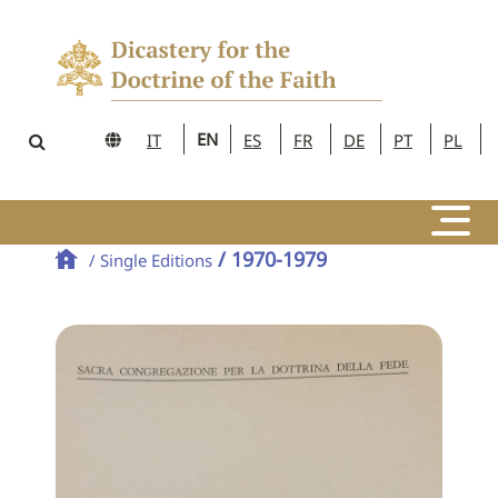
EN
IT
ES
FR
DE
PT
PL
/ 1970-1979
/ Single Editions