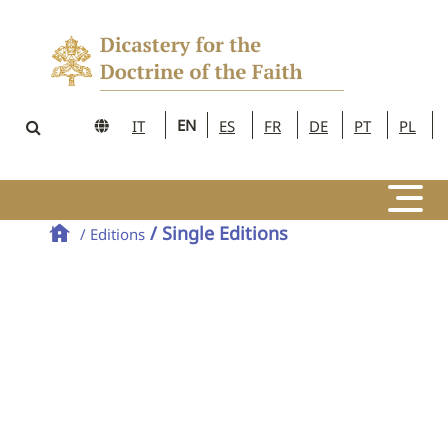
EN
IT
ES
FR
DE
PT
PL
/ Single Editions
/ Editions