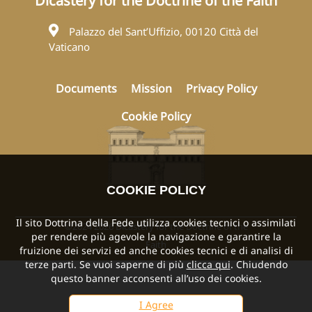
Dicastery for the Doctrine of the Faith
Palazzo del Sant’Uffizio, 00120 Città del
Vaticano
Documents
Mission
Privacy Policy
Cookie Policy
COOKIE POLICY
Il sito Dottrina della Fede utilizza cookies tecnici o assimilati
©2024 2026 Dicastery for the Doctrine of the
per rendere più agevole la navigazione e garantire la
Faith
fruizione dei servizi ed anche cookies tecnici e di analisi di
terze parti. Se vuoi saperne di più
clicca qui
. Chiudendo
questo banner acconsenti all’uso dei cookies.
I Agree