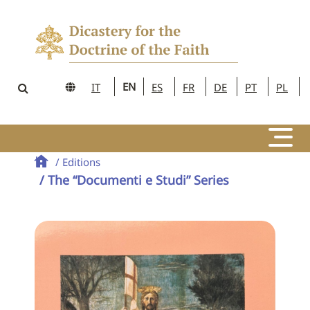
EN
IT
ES
FR
DE
PT
PL
/ Editions
/ The “Documenti e Studi” Series