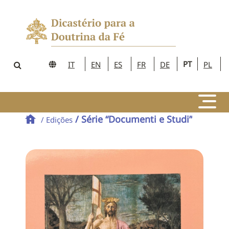
PT
IT
EN
ES
FR
DE
PL
/ Série “Documenti e Studi”
/ Edições