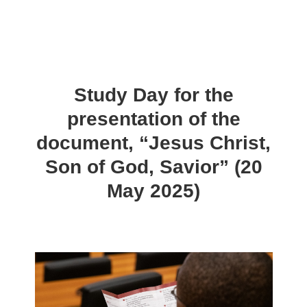
Study Day for the
presentation of the
document, “Jesus Christ,
Son of God, Savior” (20
May 2025)
Roma, 20 maggio 2025:
Roma, 20 maggio 2025:
Roma, 20 maggio 2025:
Roma, 20 maggio 2025:
Roma, 20 maggio 2025: