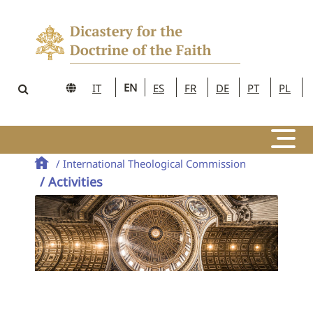
EN
IT
ES
FR
DE
PT
PL
/ International Theological Commission
/ Activities