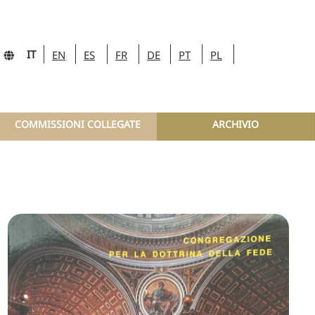
IT
EN
ES
FR
DE
PT
PL
COMMISSIONI COLLEGATE
ARCHIVIO