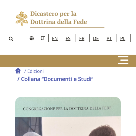
IT
EN
ES
FR
DE
PT
PL
/ Edizioni
/ Collana “Documenti e Studi”