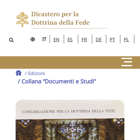
IT
EN
ES
FR
DE
PT
PL
/ Edizioni
/ Collana “Documenti e Studi”