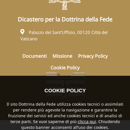
Dicastero per la Dottrina della Fede
Palazzo del Sant’Uffizio, 00120 Città del
Vaticano
Documenti
Missione
Privacy Policy
Cookie Policy
COOKIE POLICY
Il sito Dottrina della Fede utilizza cookies tecnici o assimilati
per rendere più agevole la navigazione e garantire la
©2024 2026 Dicastero per la Dottrina della Fede
fruizione dei servizi ed anche cookies tecnici e di analisi di
terze parti. Se vuoi saperne di più
clicca qui
. Chiudendo
questo banner acconsenti all’uso dei cookies.