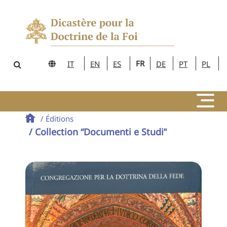
FR
IT
EN
ES
DE
PT
PL
/ Éditions
/ Collection “Documenti e Studi”