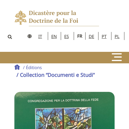
FR
IT
EN
ES
DE
PT
PL
/ Éditions
/ Collection “Documenti e Studi”