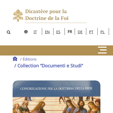
FR
IT
EN
ES
DE
PT
PL
/ Éditions
/ Collection “Documenti e Studi”