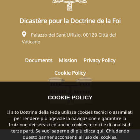
Dicastère pour la Doctrine de la Foi
Palazzo del Sant’Uffizio, 00120 Città del
Vaticano
Documents
Mission
Privacy Policy
Cookie Policy
COOKIE POLICY
Il sito Dottrina della Fede utilizza cookies tecnici o assimilati
per rendere più agevole la navigazione e garantire la
©2024 2026 Dicastère pour la Doctrine de la Foi
fruizione dei servizi ed anche cookies tecnici e di analisi di
terze parti. Se vuoi saperne di più
clicca qui
. Chiudendo
questo banner acconsenti all’uso dei cookies.