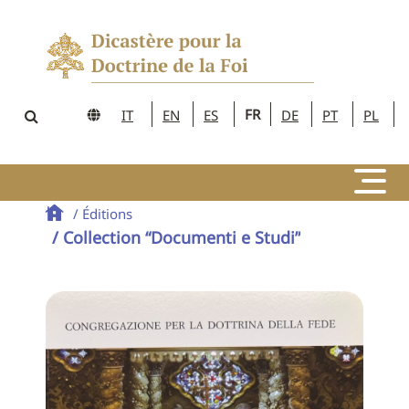
FR
IT
EN
ES
DE
PT
PL
/ Éditions
/ Collection “Documenti e Studi”