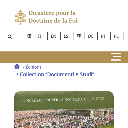
FR
IT
EN
ES
DE
PT
PL
/ Éditions
/ Collection “Documenti e Studi”