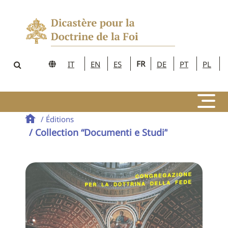
FR
IT
EN
ES
DE
PT
PL
/ Éditions
/ Collection “Documenti e Studi”