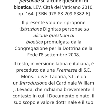
personae
su alcune questioni di
bioetica
, LEV, Città del Vaticano 2010,
pp. 164. [ISBN 978-88-209-8382-6]
Il presente volume ripropone
l’
Istruzione
Dignitas personae
su
alcune questioni di
bioetica
promulgata dalla
Congregazione per la Dottrina della
Fede
l’8 settembre 2008.
Il testo, in versione latina e italiana, è
preceduto da una
Premessa
di S.E.
Mons. Luis F. Ladaria, S.I., e da
un’
Introduzione
del Cardinale William
J. Levada, che richiama brevemente il
contesto in cui il Documento è nato, il
suo scopo e valore dottrinale e il suo