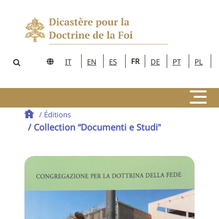
FR
IT
EN
ES
DE
PT
PL
/ Éditions
/ Collection “Documenti e Studi”