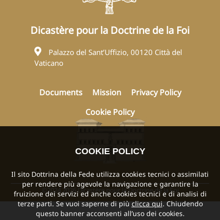
Dicastère pour la Doctrine de la Foi
Palazzo del Sant’Uffizio, 00120 Città del
Vaticano
Documents
Mission
Privacy Policy
Cookie Policy
COOKIE POLICY
Il sito Dottrina della Fede utilizza cookies tecnici o assimilati
per rendere più agevole la navigazione e garantire la
©2024 2026 Dicastère pour la Doctrine de la Foi
fruizione dei servizi ed anche cookies tecnici e di analisi di
terze parti. Se vuoi saperne di più
clicca qui
. Chiudendo
questo banner acconsenti all’uso dei cookies.