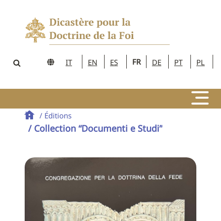
FR
IT
EN
ES
DE
PT
PL
/ Éditions
/ Collection “Documenti e Studi”