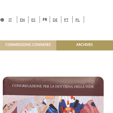
FR
IT
EN
ES
DE
PT
PL
COMMISSIONS CONNEXES
ARCHIVES