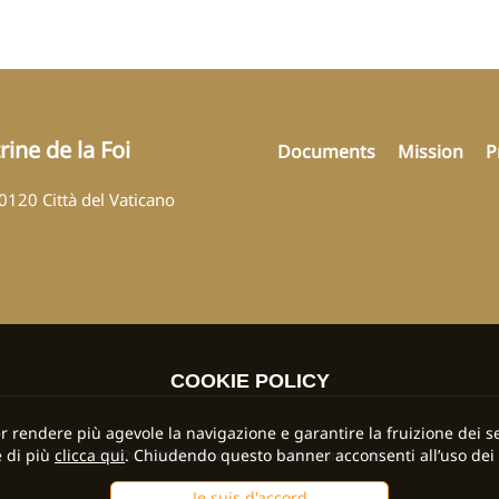
ine de la Foi
Documents
Mission
P
00120 Città del Vaticano
COOKIE POLICY
per rendere più agevole la navigazione e garantire la fruizione dei se
 di più
clicca qui
. Chiudendo questo banner acconsenti all’uso dei 
©2024 2026 Dicastère pour la Doctrine de la Foi
Je suis d'accord